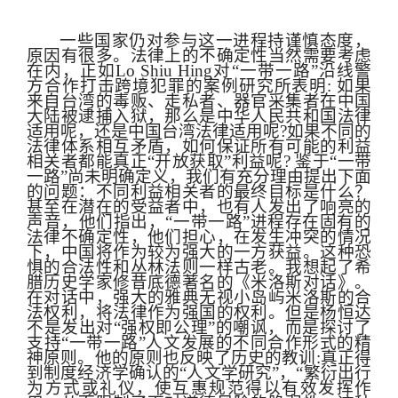
一些国家仍对参与这一进程持谨慎态度，
原因有很多。法律上的不确定性当然需要考虑
在内，正如
Lo Shiu Hing
对
“
一带一路
”
沿线警
方合作打击跨境犯罪的案例研究所表明
:
如果
来自台湾的毒贩、走私者、器官采集者在中国
大陆被逮捕入狱，那么是中华人民共和国法律
适用呢，还是中国台湾法律适用呢
?
如果不同的
法律体系相互矛盾，如何保证所有可能的利益
相关者都能真正
“
开放获取
”
利益呢
?
鉴于
“
一带
一路
”
尚未明确定义，我们有充分理由提出下面
的问题：不同利益相关者的最终目标是什么？
甚至在潜在的受益者中，也有人发出了响亮的
声音，他们指出，
“
一带一路
”
进程存在固有的
法律不确定性，他们担心，在发生冲突的情况
下，中国将作为较为强大的一方获益。这种恐
惧的合法性和丛林法则一样古老。我想起了希
腊历史学家修昔底德著名的《米洛斯对话》。
在对话中，强大的雅典无视小岛屿米洛斯的合
法权利，将法律作为强国的权利。但是杨恒达
不是发出对
“
强权即公理
”
的嘲讽，而是探讨了
支持
“
一带一路
”
人文发展的不同合作形式的精
神原则。他的原则也反映了历史的教训
:
真正得
到制度经济学确认的
“
人文学研究
”
，
“
繁衍出行
为方式或礼仪，使互惠规范得以有效发挥作