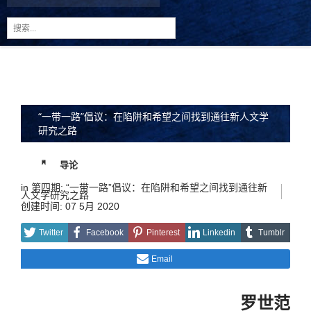
站
内
搜
索
“一带一路”倡议：在陷阱和希望之间找到通往新人文学
研究之路
导论
in
第四期: “一带一路”倡议：在陷阱和希望之间找到通往新
人文学研究之路
创建时间: 07 5月 2020
Twitter
Facebook
Pinterest
Linkedin
Tumblr
Email
罗世范